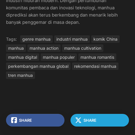
industri hiburan modern. Dengan pertumbuhan
komunitas pembaca dan inovasi teknologi, manhua
diprediksi akan terus berkembang dan menarik lebih
banyak penggemar di masa depan.
Tags:
genre manhua
industri manhua
komik China
manhua
manhua action
manhua cultivation
manhua digital
manhua populer
manhua romantis
perkembangan manhua global
rekomendasi manhua
tren manhua
SHARE
SHARE