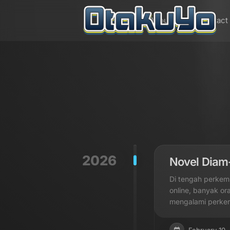
Skip
to
Home
About Us
Contact
content
2026
Novel Diam-
Di tengah perkemb
online, banyak o
mengalami perkemb