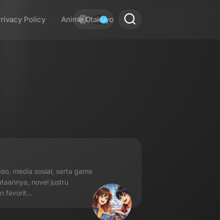
rivacy Policy
Anime Otakuyo
eo, media sosial, serta game
aannya, novel justru
favorit...